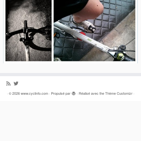
·
© 2026
www.cyclinfo.com
·
Propulsé par
·
Réalisé avec the
Thème Customizr
·