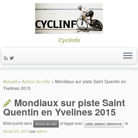
Cyclinfo
Skip
to
Accueil
»
Autour du vélo
»
Mondiaux sur piste Saint Quentin en
content
Yvelines 2015
Mondiaux sur piste Saint
Quentin en Yvelines 2015
Billet publié dans
et taggé avec
le
Autour du vélo
piste; pistard; vélodrome
février 24, 2015
par
admin